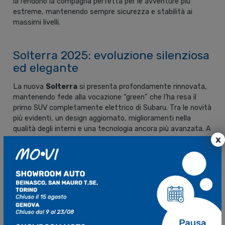
la rendono la compagna perfetta per le avventure più
estreme, mantenendo sempre sicurezza e stabilità ai
massimi livelli.
Solterra 2025: evoluzione silenziosa
ed elegante
La nuova
Solterra
si presenta profondamente rinnovata,
mantenendo fede alla vocazione “green” che l’ha resa il
primo SUV completamente elettrico di Subaru. Tra le novità
più evidenti, un design aggiornato, miglioramenti nella
qualità degli interni e una tecnologia ancora più avanzata. A
x
bordo non mancano gli ultimi sistemi di assistenza alla
guida e un infotainment intuitivo e connesso.
Pensata per offrire il massimo del comfort urbano senza
rinunciare all’anima Subaru, la nuova Solterra rafforza il
posizionamento del brand in un mercato in continua
evoluzione.