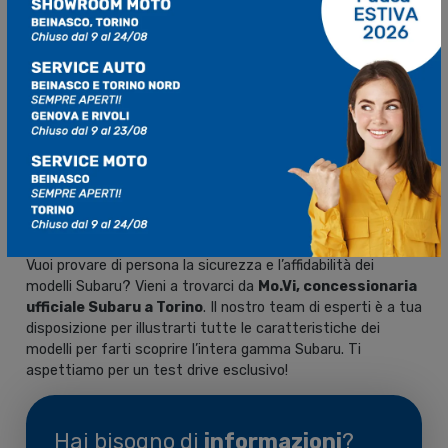
Un futuro a zero emissioni che
parla già di emozioni
Con Trailseeker e Solterra, Subaru conferma il proprio
impegno verso la mobilità sostenibile senza rinunciare a
performance, sicurezza e versatilità. Per chi cerca un SUV
elettrico capace di emozionare e accompagnare ogni tipo di
viaggio, l’attesa è finita.
Scopri i modelli Subaru da Mo.Vi
Vuoi provare di persona la sicurezza e l’affidabilità dei
modelli Subaru? Vieni a trovarci da
Mo.Vi, concessionaria
ufficiale Subaru a Torino
. Il nostro team di esperti è a tua
disposizione per illustrarti tutte le caratteristiche dei
modelli per farti scoprire l’intera gamma Subaru. Ti
aspettiamo per un test drive esclusivo!
Hai bisogno di
informazioni
?